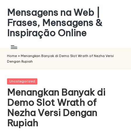
Mensagens na Web |
Skip
to
Frases, Mensagens &
content
Inspiração Online
Home
»
Menangkan Banyak di Demo Slot Wrath of Nezha Versi
Dengan Rupiah
Posted
Uncategorized
in
Menangkan Banyak di
Demo Slot Wrath of
Nezha Versi Dengan
Rupiah