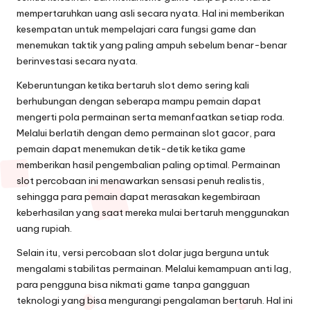
mempertaruhkan uang asli secara nyata. Hal ini memberikan
kesempatan untuk mempelajari cara fungsi game dan
menemukan taktik yang paling ampuh sebelum benar-benar
berinvestasi secara nyata.
Keberuntungan ketika bertaruh slot demo sering kali
berhubungan dengan seberapa mampu pemain dapat
mengerti pola permainan serta memanfaatkan setiap roda.
Melalui berlatih dengan demo permainan slot gacor, para
pemain dapat menemukan detik-detik ketika game
memberikan hasil pengembalian paling optimal. Permainan
slot percobaan ini menawarkan sensasi penuh realistis,
sehingga para pemain dapat merasakan kegembiraan
keberhasilan yang saat mereka mulai bertaruh menggunakan
uang rupiah.
Selain itu, versi percobaan slot dolar juga berguna untuk
mengalami stabilitas permainan. Melalui kemampuan anti lag,
para pengguna bisa nikmati game tanpa gangguan
teknologi yang bisa mengurangi pengalaman bertaruh. Hal ini