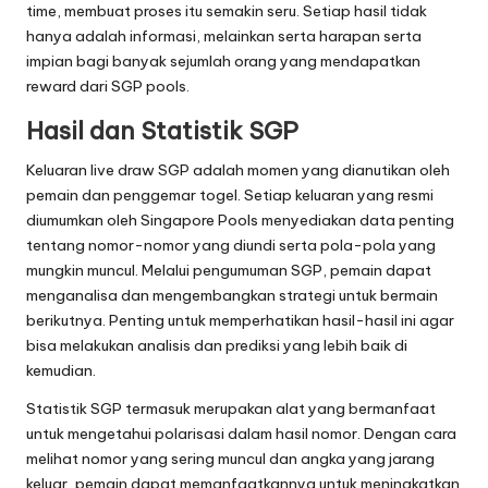
time, membuat proses itu semakin seru. Setiap hasil tidak
hanya adalah informasi, melainkan serta harapan serta
impian bagi banyak sejumlah orang yang mendapatkan
reward dari SGP pools.
Hasil dan Statistik SGP
Keluaran live draw SGP adalah momen yang dianutikan oleh
pemain dan penggemar togel. Setiap keluaran yang resmi
diumumkan oleh Singapore Pools menyediakan data penting
tentang nomor-nomor yang diundi serta pola-pola yang
mungkin muncul. Melalui pengumuman SGP, pemain dapat
menganalisa dan mengembangkan strategi untuk bermain
berikutnya. Penting untuk memperhatikan hasil-hasil ini agar
bisa melakukan analisis dan prediksi yang lebih baik di
kemudian.
Statistik SGP termasuk merupakan alat yang bermanfaat
untuk mengetahui polarisasi dalam hasil nomor. Dengan cara
melihat nomor yang sering muncul dan angka yang jarang
keluar, pemain dapat memanfaatkannya untuk meningkatkan