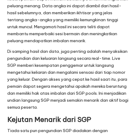
peluang menang. Data angka ini dapat diambil dari hasil-
hasil sebelumnya, dan memberikan ikhtisar yang jelas
tentang angka-angka yang memiliki kemungkinan tinggi
untuk muncul. Mengamati hasil ini secara teliti dapat
membantu memperbaiki sesi bermain dan meningkatkan
peluang mendapatkan imbalan menarik.
Di samping hasil dan data, juga penting adalah menyaksikan
pengundian dan keluaran langsung secara real-time. Live
SGP memberi kesempatan penggemar untuk langsung
mengetahui keliaran dan mengalami sensasi dari tiap nomor
yang keluar. Dengan akses yang cepat ke hasil saat itu, para
pemain dapat segera mengetahui apakah mereka beruntung
dan memiliki hak atas imbalan dari SGP pools. Ini menjadikan
undian langsung SGP menjadi semakin menarik dan aktif bagi
semua peserta.
Kejutan Menarik dari SGP
Tiada satu pun pengundian SGP diadakan dengan