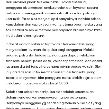
dari provider pihak telekomunikasi. Dalam sistem ini,
pengguna bisa membeli aneka produk dan layanan secara
online cuma menggunakan memanfaatkan saldo pulsa yg
user miliki. Pulsa slot menjadi opsi banyaknya individu sebab
kemudahan dan kepraktisannya, terutama bagi mereka yang
tak memiliki akses ke metode pembayaran lain misalnya kartu
kredit dan rekening bank.
Indosat adalah salah satu provider telekomunikasi yang
menyediakan layanan slot pulsa bagi pengguna. Melalui
adanya pulsa slot Indosat, pelanggan dapat melakukan
transaksi seperti paket data, voucher permainan, dan aneka
layanan digital tanpa harus harus mikirin proses yg sulit. Slot
ini juga didesain untuk memberikan situasi transaksi yang
cepat dan nyaman, biar pengguna merasa lebih sejuk dalam
melakukan transaksi.
slot indosat 5000
Salah satu kelebihan dari pulsa slot adalah kemampuan
dalam menawarkan pembayaran tanpa potongan.
Banyaknya pengguna yg cenderung memilih pulsa slot yang
tidak potongan ini, karena user dapat memanfaatkan semua