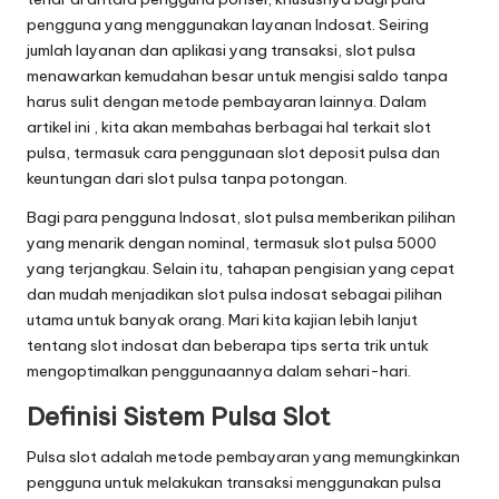
pengguna yang menggunakan layanan Indosat. Seiring
jumlah layanan dan aplikasi yang transaksi, slot pulsa
menawarkan kemudahan besar untuk mengisi saldo tanpa
harus sulit dengan metode pembayaran lainnya. Dalam
artikel ini , kita akan membahas berbagai hal terkait slot
pulsa, termasuk cara penggunaan slot deposit pulsa dan
keuntungan dari slot pulsa tanpa potongan.
Bagi para pengguna Indosat, slot pulsa memberikan pilihan
yang menarik dengan nominal, termasuk slot pulsa 5000
yang terjangkau. Selain itu, tahapan pengisian yang cepat
dan mudah menjadikan slot pulsa indosat sebagai pilihan
utama untuk banyak orang. Mari kita kajian lebih lanjut
tentang slot indosat dan beberapa tips serta trik untuk
mengoptimalkan penggunaannya dalam sehari-hari.
Definisi Sistem Pulsa Slot
Pulsa slot adalah metode pembayaran yang memungkinkan
pengguna untuk melakukan transaksi menggunakan pulsa