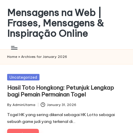
Mensagens na Web |
Skip
to
Frases, Mensagens &
content
Inspiração Online
Home
»
Archives for January 2026
Posted
Uncategorized
in
Hasil Toto Hongkong: Petunjuk Lengkap
bagi Pemain Permainan Togel
By
AdminUtama
January 31, 2026
Posted
by
Togel HK yang sering dikenal sebagai HK Lotto sebagai
sebuah game judi yang terkenal di…